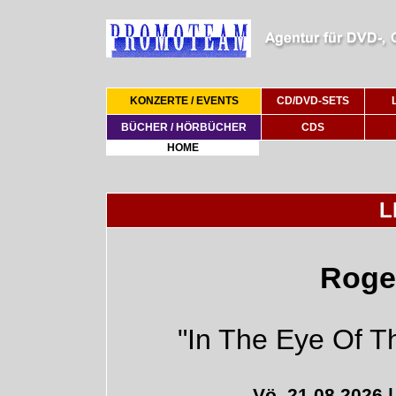
KONZERTE / EVENTS
CD/DVD-SETS
BÜCHER / HÖRBÜCHER
CDS
HOME
L
Roge
"In The Eye Of T
Vö. 21.08.2026 |