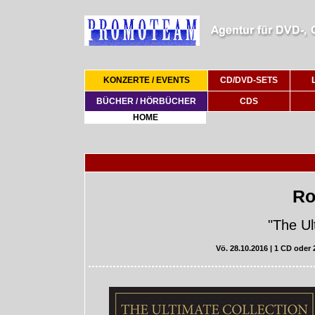
KONZERTE / EVENTS
CD/DVD-SETS
BÜCHER / HÖRBÜCHER
CDS
HOME
Ro
"The Ul
Vö. 28.10.2016 | 1 CD ode