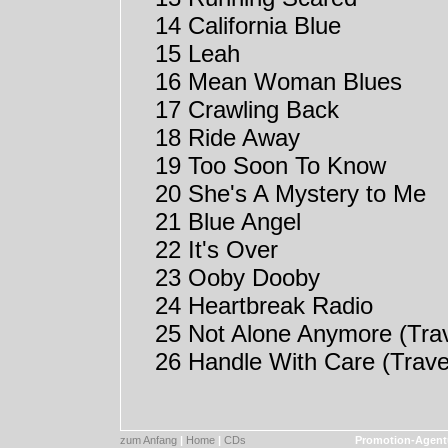
14 California Blue
15 Leah
16 Mean Woman Blues
17 Crawling Back
18 Ride Away
19 Too Soon To Know
20 She's A Mystery to Me
21 Blue Angel
22 It's Over
23 Ooby Dooby
24 Heartbreak Radio
25 Not Alone Anymore (Trav
26 Handle With Care (Trave
zum Anfang
|
Home
|
CDs
Promotion-Agent