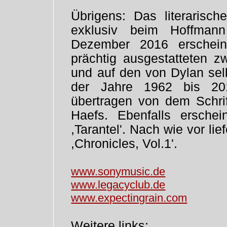
Übrigens: Das literarisc
exklusiv beim Hoffma
Dezember 2016 erschein
prächtig ausgestatteten z
und auf den von Dylan selb
der Jahre 1962 bis 201
übertragen von dem Schrif
Haefs. Ebenfalls erschein
,Tarantel'. Nach wie vor lie
,Chronicles, Vol.1'.
www.sonymusic.de
www.legacyclub.de
www.expectingrain.com
Weitere links: