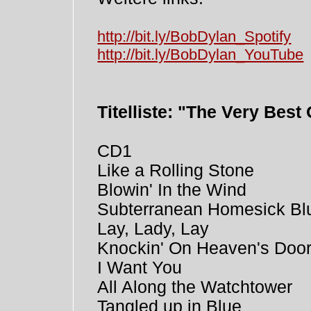
http://bit.ly/BobDylan_Spotify
http://bit.ly/BobDylan_YouTube
Titelliste: "The Very Best 
CD1
Like a Rolling Stone
Blowin' In the Wind
Subterranean Homesick Bl
Lay, Lady, Lay
Knockin' On Heaven's Doo
I Want You
All Along the Watchtower
Tangled up in Blue