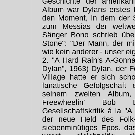
Geschichte der amerikan
Album war Dylans erstes k
den Moment, in dem der S
zum Messias der weltwe
Sänger Bono schrieb übe
Stone": "Der Mann, der mi
wie kein anderer - unser e
2. "A Hard Rain's A-Gonna
Dylan", 1963) Dylan, der 
Village hatte er sich sch
fanatische Gefolgschaft
seinem zweiten Album,
Freewheelin' Bob D
Gesellschaftskritik á la "
der neue Held des Folk-
siebenminütiges Epos, d