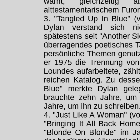
warnt, gleichzeitig 
alttestamentarischem Furor
3. "Tangled Up In Blue" (
Dylan verstand sich nic
spätestens seit "Another Si
überragendes poetisches Ta
persönliche Themen genutz
er 1975 die Trennung von 
Loundes aufarbeitete, zähl
reichen Katalog. Zu dess
Blue" merkte Dylan gele
brauchte zehn Jahre, um
Jahre, um ihn zu schreiben
4. "Just Like A Woman" (v
"Bringing It All Back Hom
"Blonde On Blonde" im Ja