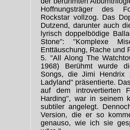
der berühmten Albumtrilog
Hoffnungsträger des Fo
Rockstar vollzog. Das Dop
Dutzend, darunter auch d
lyrisch doppelbödige Ball
Stone": "Komplexe Mi
Enttäuschung, Rache und 
5. "All Along The Watchto
1968) Berühmt wurde di
Songs, die Jimi Hendrix 
Ladyland" präsentierte. Das
auf dem introvertierten 
Harding", war in seinem 
subtiler angelegt. Dennoc
Version, die er so komme
genauso, wie ich sie ges