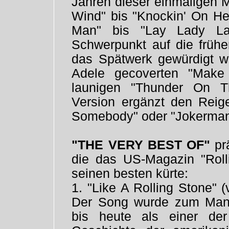
Jahren dieser einmaligen M
Wind" bis "Knockin' On He
Man" bis "Lay Lady La
Schwerpunkt auf die frühe
das Spätwerk gewürdigt w
Adele gecoverten "Mak
launigen "Thunder On 
Version ergänzt den Reig
Somebody" oder "Jokerman
"THE VERY BEST OF"
prä
die das US-Magazin "Roll
seinen besten kürte:
1. "Like A Rolling Stone" 
Der Song wurde zum Manif
bis heute als einer de