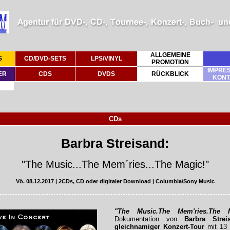
ALLGEMEINE
S
CD/DVD-SETS
LPS/VINYL
PROMOTION
IMPRES
ER
CDS
DVDS
RÜCKBLICK
KONT
CDs
Barbra Streisand:
"The Music...The Mem´ries...The Magic!"
Vö. 08.12.2017 | 2CDs, CD oder digitaler Download | Columbia/Sony Music
"The Music.The Mem'ries.The M
Dokumentation von
Barbra Strei
gleichnamiger Konzert-Tour
mit 13 