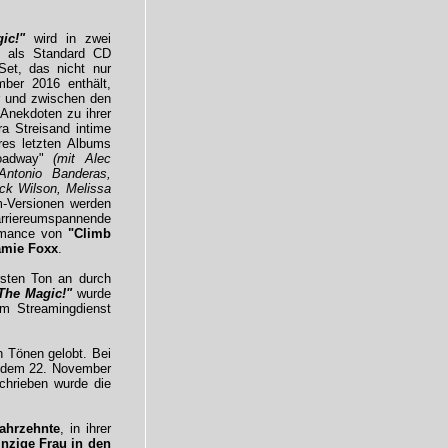
ic!"
wird in zwei
n: als Standard CD
Set, das nicht nur
ber 2016 enthält,
r und zwischen den
Anekdoten zu ihrer
ra Streisand intime
res letzten Albums
roadway"
(mit Alec
Antonio Banderas,
ck Wilson, Melissa
m-Versionen werden
karriereumspannende
rmance von
"Climb
amie Foxx
.
rsten Ton an durch
The Magic!"
wurde
im Streamingdienst
n Tönen gelobt. Bei
it dem 22. November
chrieben wurde die
ahrzehnte
, in ihrer
inzige Frau in den