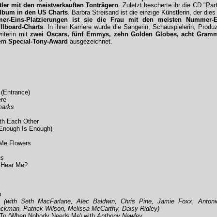
ler mit den meistverkauften Tonträgern
. Zuletzt bescherte ihr die CD "Par
Album in den US Charts
. Barbra Streisand ist die einzige Künstlerin, der dies
r-Eins-Platzierungen ist sie die Frau mit den meisten Nummer-E
llboard-Charts
. In ihrer Karriere wurde die Sängerin, Schauspielerin, Produ
riterin mit
zwei Oscars, fünf Emmys, zehn Golden Globes, acht Gramm
nem
Special-Tony-Award
ausgezeichnet.
 (Entrance)
re
marks
ith Each Other
(Enough Is Enough)
 Me Flowers
es
 Hear Me?
n
 (with Seth MacFarlane, Alec Baldwin, Chris Pine, Jamie Foxx, Anton
ckman, Patrick Wilson, Melissa McCarthy, Daisy Ridley)
 To (When Nobody Needs Me) with
Anthony Newley