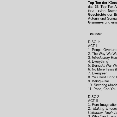
Top Ten der Künst
das
33. Top Ten-
ihren
zehn Numme
Geschichte der Bi
Autorin und Songw
Grammys
und ei
Titelliste:
DISC 1:
ACT I
1. People Overture
2. The Way We We
3.
Introductory Re
4. Everything
5. Being At War W
6. No More Tears 
7. Evergreen
8. You Don't Bring
9. Being Alive
10.
Directing Movi
11. Papa, Can You
DISC 2:
ACT II
1. Pure Imaginatio
2.
Making Encore
Hathaway, Hugh Ja
3. Who Can I Turn