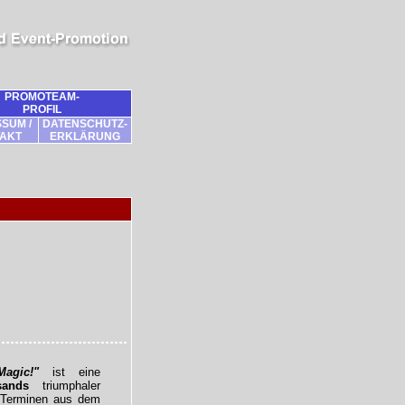
PROMOTEAM-
PROFIL
SUM /
DATENSCHUTZ-
AKT
ERKLÄRUNG
agic!"
ist eine
sands
triumphaler
Terminen aus dem