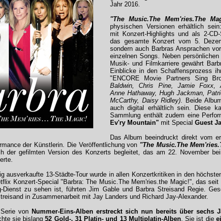
Jahr 2016.
"The Music.The Mem'ries.The Mag
physischen Versionen erhältlich sei
mit Konzert-Highlights und als 2-CD-
das gesamte Konzert vom 5. Dezem
sondern auch Barbras Ansprachen vo
einzelnen Songs. Neben persönlichen 
Musik- und Filmkarriere gewährt Barb
Einblicke in den Schaffensprozess ih
"ENCORE Movie Partners Sing B
Baldwin, Chris Pine, Jamie Foxx, 
Anne Hathaway, Hugh Jackman, Patri
McCarthy, Daisy Ridley)
. Beide Albu
auch digital erhältlich sein. Diese 
Sammlung enthält zudem eine Perfo
Ev'ry Mountain"
mit Special
Guest J
Das Album beeindruckt direkt vom e
ormance der Künstlerin. Die Veröffentlichung von
"The Music.The Mem'ries.
der gefilmten Version des Konzerts begleitet, das am 22. November be
erte.
ig ausverkaufte 13-Städte-Tour wurde in allen Konzertkritiken in den höchste
flix Konzert-Special "Barbra: The Music.The Mem'ries.the Magic!", das se
-Dienst zu sehen ist, führten Jim Gable und Barbra Streisand Regie. Ges
treisand in Zusammenarbeit mit Jay Landers und Richard Jay-Alexander.
 Serie von
Nummer-Eins-Alben erstreckt sich nun bereits über sechs J
ichte sie bislang
52 Gold-, 31 Platin- und 13 Multiplatin-Alben
. Sie ist die
e